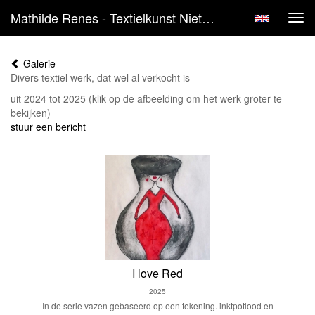
Mathilde Renes - Textielkunst Niet Meer Beschikbaar
Tog
navi
Galerie
Divers textiel werk, dat wel al verkocht is
uit 2024 tot 2025
(klik op de afbeelding om het werk groter te
bekijken)
stuur een bericht
I love Red
2025
In de serie vazen gebaseerd op een tekening. inktpotlood en