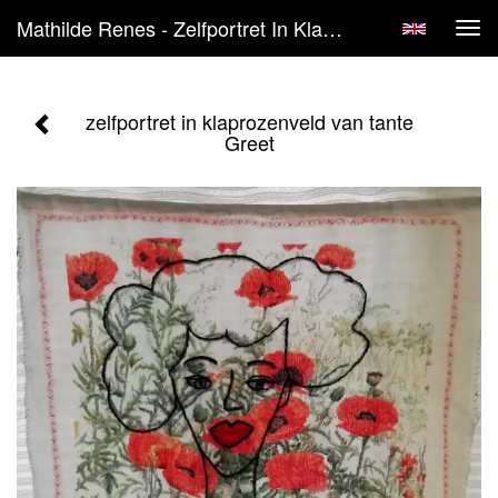
Mathilde Renes - Zelfportret In Klaprozenveld Van Tante Greet
Tog
navi
zelfportret in klaprozenveld van tante
Greet