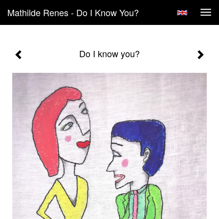
Mathilde Renes - Do I Know You?
Tog
navi
Do I know you?