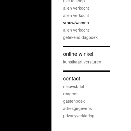
niet te koop
allen verkocht
allen verkocht
vrouw/women
allen verkocht
getekend dagboek
online winkel
kunstkaart versturen
contact
nieuwsbrief
reageer
gastenboek
adresgegevens
privacyverklaring